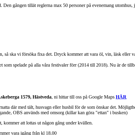
ld. Den gången tillät reglerna max 50 personer på evenemang utomhus, ju
n, så ska vi försöka fixa det. Dryck kommer att vara öl, vin, läsk eller v
som spelade på alla våra festivaler förr (2014 till 2018). Nu är de tillb
skeberga 1579, Hästveda
, ni hittar till oss på Google Maps
HÄR
ta där med tält, husvagn eller husbil för de som önskar det. Möjligthet t
fogande, OBS används med omsorg (killar kan göra "ettan" i busken)
, kommer att lottas ut någon gång under kvällen.
ommer vara igång från kl 18.00