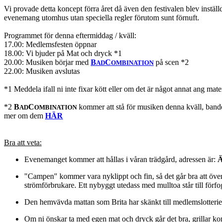
Vi provade detta koncept förra året då även den festivalen blev instäl
evenemang utomhus utan speciella regler förutom sunt förnuft.
Programmet för denna eftermiddag / kväll:
17.00: Medlemsfesten öppnar
18.00: Vi bjuder på Mat och dryck *1
20.00: Musiken börjar med
B
C
på scen *2
AD
OMBINATION
22.00: Musiken avslutas
*1 Meddela ifall ni inte fixar kött eller om det är något annat ang mate
*2
B
C
kommer att stå för musiken denna kväll, bandet 
AD
OMBINATION
mer om dem
HÄR
Bra att veta:
Evenemanget kommer att hållas i våran trädgård, adressen är:
Ä
"Campen" kommer vara nyklippt och fin, så det går bra att övernat
strömförbrukare. Ett nybyggt utedass med mulltoa står till för
Den hemvävda mattan som Brita har skänkt till medlemslotteriet
Om ni önskar ta med egen mat och dryck går det bra, grillar k