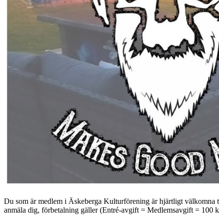
Du som är medlem i Äskeberga Kulturförening är hjärtligt välkomna til
anmäla dig, förbetalning gäller (Entré-avgift = Medlemsavgift = 100 kr