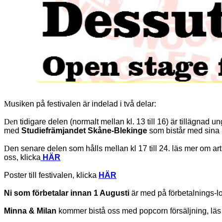
M
usiken
på festivalen är indelad i två delar:
De
n tidigare delen (normalt mellan kl. 13 till 16) är tillägna
med
Studiefrämjandet Skåne-Blekinge
som bistår med sina 
D
en senare delen som hålls mellan kl 17 till 24. läs mer om ar
oss, klicka
HÄR
Poster till festivalen, klicka
HÄR
Ni som förbetalar innan 1 Augusti
är med på förbetalnings-lott
Minna & Milan
kommer bistå oss med popcorn försäljning, l