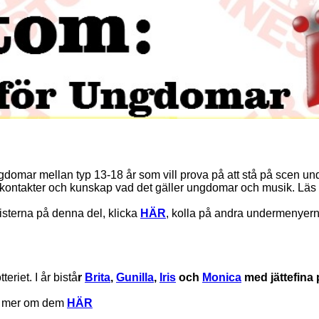
d ungdomar mellan typ 13-18 år som vill prova på att stå på scen 
kontakter och kunskap vad det gäller ungdomar och musik. Lä
tisterna på denna del, klicka
HÄR
, kolla på andra undermenyerna
eriet. I år bistå
r
Brita
,
Gunilla
,
Iris
och
Monica
med jättefina 
äs mer om dem
HÄR