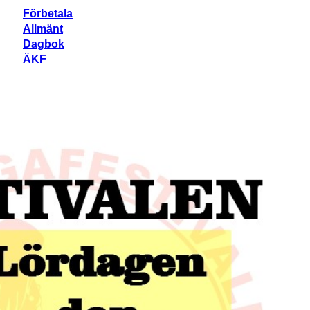
Förbetala
Allmänt
Dagbok
ÄKF