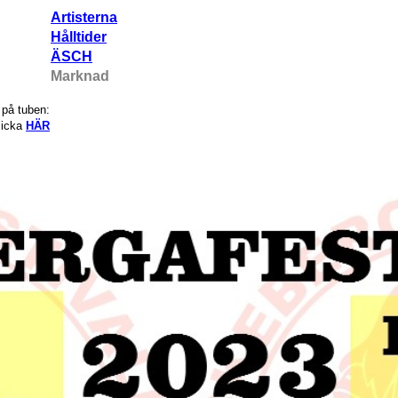
Artisterna
Hålltider
ÄSCH
Marknad
 på tuben:
licka
HÄR