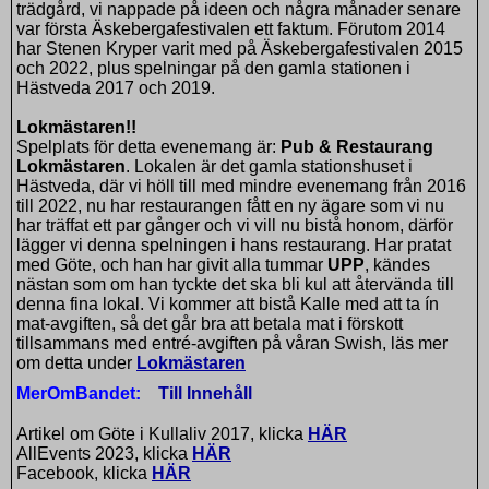
trädgård, vi nappade på ideen och några månader senare
var första Äskebergafestivalen ett faktum. Förutom 2014
har Stenen Kryper varit med på Äskebergafestivalen 2015
och 2022, plus spelningar på den gamla stationen i
Hästveda 2017 och 2019.
Lokmästaren!!
Spelplats för detta evenemang är:
Pub & Restaurang
Lokmästaren
. Lokalen är det gamla stationshuset i
Hästveda, där vi höll till med mindre evenemang från 2016
till 2022, nu har
restaurangen fått en ny ägare som vi nu
har träffat ett par gånger och vi vill nu bistå honom, därför
lägger vi denna spelningen i hans restaurang. Har pratat
med Göte, och han har givit alla tummar
UPP
, kändes
nästan som om han tyckte det ska bli kul att återvända till
denna fina lokal. Vi kommer att bistå Kalle med att ta ín
mat-avgiften, så det går bra att betala mat i förskott
tillsammans med entré-avgiften på våran Swish, läs mer
om detta under
Lokmästaren
MerOmBandet:
Till Innehåll
Artikel om Göte i Kullaliv 2017, klicka
HÄR
AllEvents 2023, klicka
HÄR
Facebook, klicka
HÄR