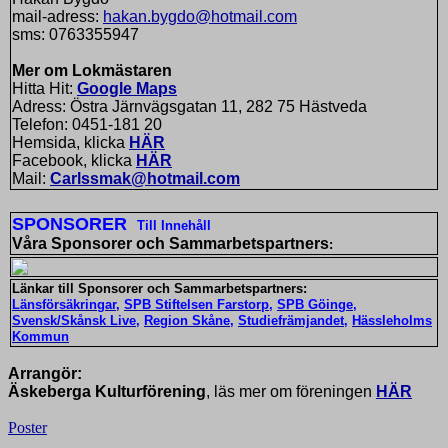
mail-adress:
hakan.bygdo@hotmail.com
sms: 0763355947
Mer om Lokmästaren
Hitta Hit:
Google Maps
Adress: Östra Järnvägsgatan 11, 282 75 Hästveda
Telefon: 0451-181 20
Hemsida, klicka
HÄR
Facebook, klicka
HÄR
Mail:
Carlssmak@hotmail.com
SPONSORER
Till Innehåll
Våra Sponsorer och Sammarbetspartners
:
Länkar till Sponsorer och Sammarbetspartners:
Länsförsäkringar
,
SPB Stiftelsen Farstorp
,
SPB Göinge,
Svensk/Skånsk Live
,
Region Skåne
,
Studiefrämjandet,
Hässleholms
Kommun
Arrangör:
Äskeberga Kulturförening
, läs mer om föreningen
HÄR
Poster