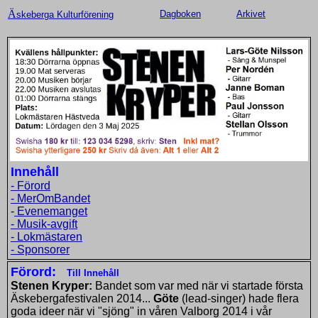
Ä
Dagboken
Arkivet
skeberga Kulturförening
Innehåll
-
Förord
- MerOmBandet
-
Evenemanget
- Musik-avgift
- Lokmästaren
- Sponsorer
Förord:
Till Innehåll
Stenen Kryper:
Bandet som var med när vi startade första
Äskebergafestivalen 2014...
Göte
(lead-singer) hade flera
goda ideer när vi "sjöng" in våren Valborg 2014 i vår