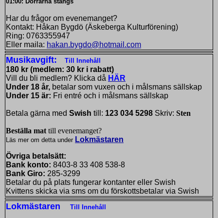
01:00: Dörrarna stängs
Har du frågor om evenemanget?
Kontakt: Håkan Bygdö (Äskeberga Kulturförening)
Ring: 0763355947
Eller maila:
hakan.bygdo@hotmail.com
Musikavgift:
Till Innehåll
180 kr (medlem: 30 kr i rabatt)
Vill du bli medlem? Klicka då
HÄR
Under 18 år,
betalar som vuxen och i målsmans sällskap
Under 15 är:
Fri entré och i målsmans sällskap
Betala gärna med
Swish
till:
123 034 5298
Skriv:
Sten
Beställa mat
till evenemanget?
Lokmästaren
Läs mer om detta under
Övriga betalsätt:
Bank konto:
8403-8 33 408 538-8
Bank Giro:
285-3299
Betalar du på plats fungerar kontanter eller Swish
Kvittens skicka via sms om du förskottsbetalar via Swish
Lokmästaren
Till Innehåll