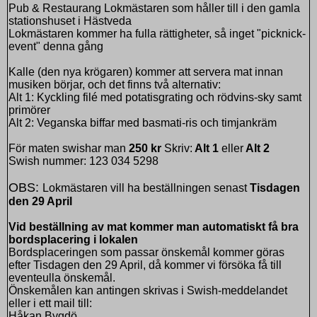
Pub & Restaurang Lokmästaren som håller till i den gamla
stationshuset i Hästveda
Lokmästaren kommer ha fulla rättigheter, så inget "picknick-
event" denna gång
Kalle (den nya krögaren) kommer att servera mat innan
musiken börjar, och det finns två alternativ:
Alt 1: Kyckling filé med potatisgrating och rödvins-sky samt
primörer
Alt 2: Veganska biffar med basmati-ris och timjankräm
För maten swishar man
250 kr
Skriv:
Alt 1
eller
Alt 2
Swish nummer:
123 034 5298
OBS:
Lokmästaren vill ha beställningen senast
Tisdagen
den 29 April
Vid beställning av mat kommer man automatiskt få bra
bordsplacering i lokalen
Bordsplaceringen som passar önskemål kommer göras
efter Tisdagen den 29 April, då kommer vi försöka få till
eventeulla önskemål.
Önskemålen kan antingen skrivas i Swish-meddelandet
eller i ett mail till:
Håkan Bygdö