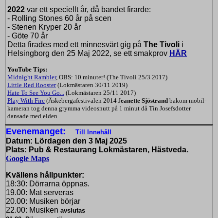
2022
var ett speciellt år, då bandet firarde:
- Rolling Stones 60 år på scen
- Stenen Kryper 20 år
- Göte 70 år
Detta firades med ett minnesvärt gig på
The Tivoli
i
Helsingborg den 25 Maj 2022, se ett smakprov
HÄR
YouTube Tips:
Midnight Rambler
, OBS: 10 minuter! (The Tivoli 25/3 2017)
Little Red Rooster
(Lokmästaren 30/11 2019)
Hate To See You Go...
(Lokmästaren 25/11 2017)
Play With Fire
(Äskebergafestivalen 2014 J
eanette Sjöstrand
bakom mobil-
kameran tog denna grymma videosnutt på 1 minut då Tin Josefsdotter
dansade med elden.
Evenemanget:
Till Innehåll
Datum: Lördagen den 3 Maj 2025
Plats: Pub & Restaurang Lokmästaren, Hästveda.
Google Maps
Kvällens hållpunkter:
18:30: Dörrarna öppnas.
19.00: Mat serveras
20.00: Musiken börjar
22.00: Musik
en
avslutas