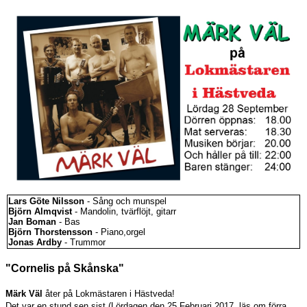
Lars Göte Nilsson
- Sång och munspel
Björn Almqvist
- Mandolin, tvärflöjt, gitarr
Jan Boman
- Bas
Björn Thorstensson
- Piano,orgel
Jonas Ardby
- Trummor
"Cornelis på Skånska"
Märk Väl
åter på Lokmästaren i Hästveda!
Det var en stund sen sist (Lördagen den 25 Februari 2017, läs om förra